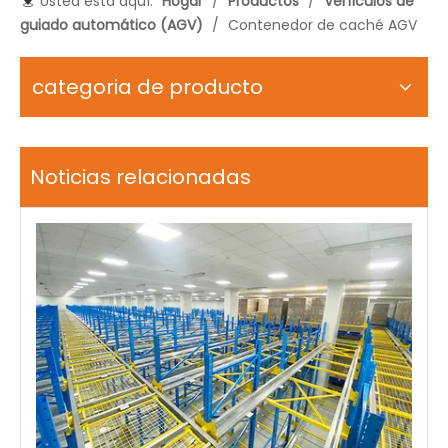
Usted está aquí:
Hogar
/
Productos
/
Vehículos de
guiado automático (AGV)
/
Contenedor de caché AGV
categoria de producto
Noticias relacionadas