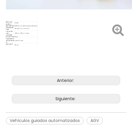
Número de
SL42N
producto
Altura del robot
4220 mm (se admite la personalización)
Velocidad del
Media 1,5 m/s, máx. 1,8 m/s
robot
Tamaño de
caja
400 mm-600 mm (largo)
compatible
Peso del cartón
30kg
Capacidad de
almacenamien
Hasta 8+1 cajas
to
Ancho de la
1110 mm
calzada
Resistencia
3,5 h/0,7 h de carga
Anterior:
Siguiente:
Vehículos guiados automatizados
AGV