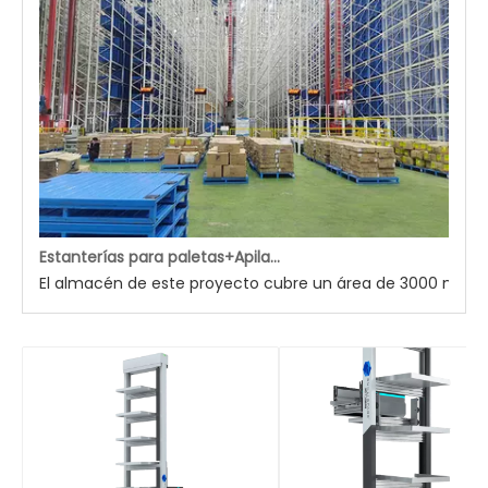
Estanterías para paletas+Apilador giratorio vertical doble ASRS Solutions en Indonesia
El almacén de este proyecto cubre un área de 3000 metros